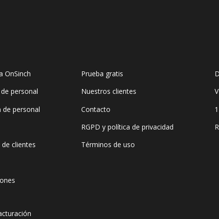
a OnSinch
Prueba gratis
D
de personal
Nuestros clientes
V
n de personal
Contacto
1
RGPD y política de privacidad
R
de clientes
Términos de uso
iones
acturación