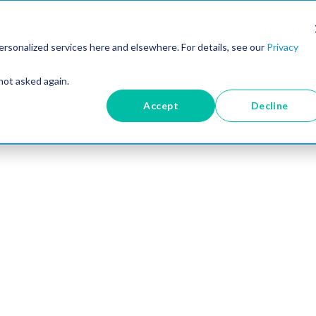
Sectores
Recursos
Sobre nosotros
rsonalized services here and elsewhere. For details, see our
Privacy
not asked again.
Accept
Decline