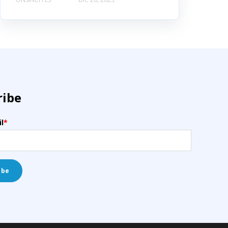
ribe
l
*