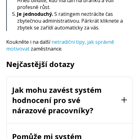
Hned uvidíte, kdo má tah na branku a vůli
profesně růst.
Je jednoduchý.
S ratingem neztrácíte čas
zbytečnou administrativou. Párkrát kliknete a
zbytek se zařídí automaticky za vás.
Koukněte i na další
netradiční tipy, jak správně
motivovat
zaměstnance.
Nejčastější dotazy
Jak mohu zavést systém
hodnocení pro své
nárazové pracovníky?
Můžete využít software pro řízení pracovní síly,
jako je OnSinch, který nabízí komplexní systém
Pomůže mi systém