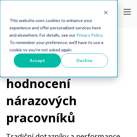
This website uses cookies to enhance your
experience and offer personalized services here
and elsewhere. For details, see our
Privacy Policy
.
To remember your preference, we'll have to use a
cookie so you're not asked again.
Workforce tipy
Accept
Decline
Buďte fér při
hodnocení
nárazových
pracovníků
Tradiční dotazníky a performance