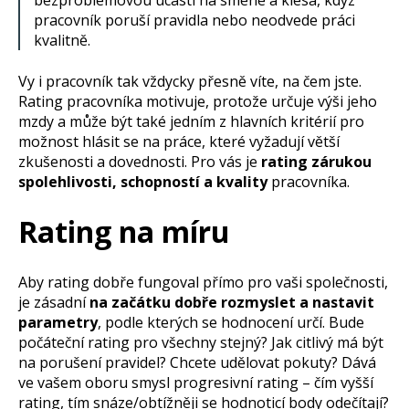
bezproblémovou účastí na směně a klesá, když
pracovník poruší pravidla nebo neodvede práci
kvalitně.
Vy i pracovník tak vždycky přesně víte, na čem jste.
Rating pracovníka motivuje, protože určuje výši jeho
mzdy a může být také jedním z hlavních kritérií pro
možnost hlásit se na práce, které vyžadují větší
zkušenosti a dovednosti. Pro vás je
rating zárukou
spolehlivosti, schopností a kvality
pracovníka.
Rating na míru
Aby rating dobře fungoval přímo pro vaši společnosti,
je zásadní
na začátku dobře rozmyslet a nastavit
parametry
, podle kterých se hodnocení určí. Bude
počáteční rating pro všechny stejný? Jak citlivý má být
na porušení pravidel? Chcete udělovat pokuty? Dává
ve vašem oboru smysl progresivní rating – čím vyšší
rating, tím snáze/obtížněji se hodnoticí body odečítají?