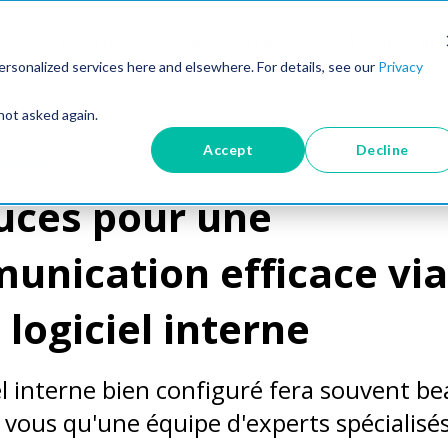
Secteurs
Ressources
À Propos de
rsonalized services here and elsewhere. For details, see our
Privacy
not asked again.
Accept
Decline
rsonnel
uces pour une
unication efficace via
 logiciel interne
el interne bien configuré fera souvent b
 vous qu'une équipe d'experts spécialisés