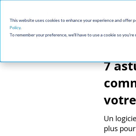
Fonctionnalités
This website uses cookies to enhance your experience and offer pe
Policy
.
To remember your preference, we'll have to use a cookie so you're 
Gestion du pe
7 ast
comm
votre
Un logici
plus pour