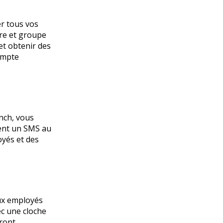
r tous vos
ire et groupe
 et obtenir des
compte
nch, vous
ent un SMS au
oyés et des
aux employés
ec une cloche
uront