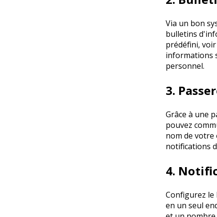
Via un bon sy
bulletins d'in
prédéfini, voi
informations s
personnel.
3. Passe
Grâce à une p
pouvez commu
nom de votre 
notifications d
4. Notifi
Configurez le
en un seul end
et un nombre d