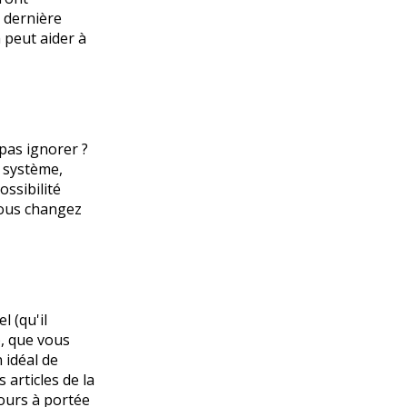
 dernière
 peut aider à
pas ignorer ?
u système,
ssibilité
vous changez
l (qu'il
), que vous
 idéal de
articles de la
jours à portée