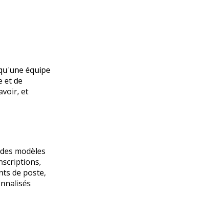
 qu'une équipe
e et de
avoir, et
z des modèles
scriptions,
nts de poste,
onnalisés