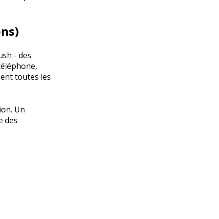
ons)
ush - des
téléphone,
ent toutes les
ion. Un
e des