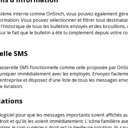
stème interne comme OnSinch, vous pouvez également gére
formation. Vous pouvez sélectionner et filtrer tout destinata
r l'historique de tous les bulletins envoyés et des brouillons,
ur le fait que le bulletin a été lu simplement depuis votre 
relle SMS
asserelle SMS fonctionnelle comme celle proposée par OnSi
niquer immédiatement avec les employés. Envoyez facilem
entreprise et disposez d'une liste de tous les messages env
e livraison.
cations
 logiciel pour que les messages importants soient affichés 
roit et qu'ils les voient immédiatement. L'icône familière av
ans le coin supérieur droit est la meilleure solution. Ils sa