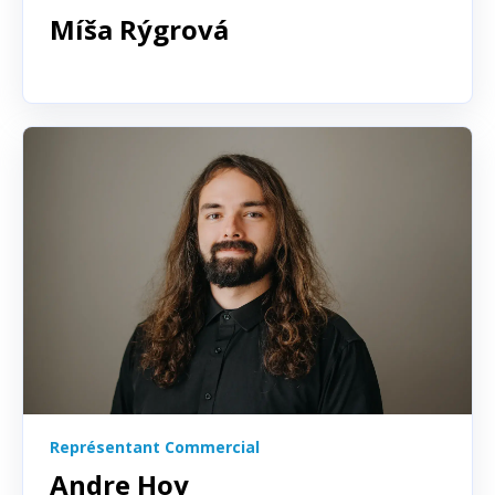
Míša Rýgrová
Représentant Commercial
Andre Hoy