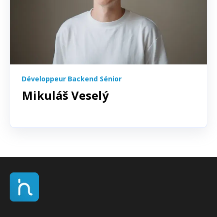
Développeur Backend Sénior
Mikuláš Veselý