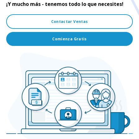
¡Y mucho más - tenemos todo lo que necesites!
Contactar Ventas
Comienza Gratis