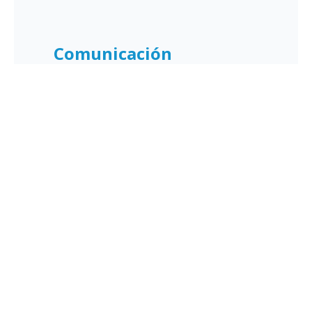
Comienza gratis
Comunicación
Mejora el compromiso del personal
con las herramientas de comunicación
completas de OnSinch. Optimiza las
notificaciones, las citas y los
contenidos para mejorar la interacción.
Explorar herramientas de
comunicación