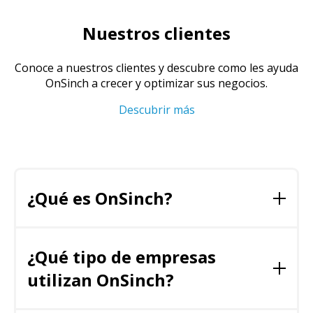
Nuestros clientes
Conoce a nuestros clientes y descubre como les ayuda
OnSinch a crecer y optimizar sus negocios.
Descubrir más
¿Qué es OnSinch?
OnSinch es un software de administración de
personal que simplifica la programación, la
¿Qué tipo de empresas
comunicación y el procesamiento de nóminas
utilizan OnSinch?
para las empresas. Ofrece funciones como la
programación de turnos, el control del horario,
la administración de permisos y la comunicación